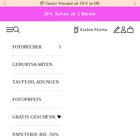
Zum Inhalt springen
📦 Gratis Versand ab 59 € in DE
Zurück
Vo
20% Rabatt ab 2 Bücher
Kleine Prints
Menü
Suchen
Projekte
Anmelden
Waren
FOTOBÜCHER
GEBURTSKARTEN
TAUFEINLADUNGEN
FOTOPRINTS
GRATIS GESCHENK 💝
PAPETERIE BIS -50%